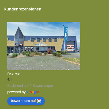
Kundenrezensionen
Dexitex
4.1
Basierend auf 9 Bewertungen
powered by
G
o
o
g
l
e
bewerte uns auf