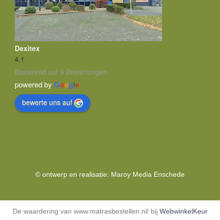
Dexitex
4.1
Basierend auf 9 Bewertungen
powered by
G
o
o
g
l
e
bewerte uns auf
© ontwerp en realisatie:
Maroy Media
Enschede
De waardering van www.matrasbestellen.nl/ bij
WebwinkelKeur