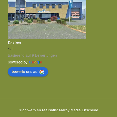
Dexitex
4.1
Basierend auf 9 Bewertungen
powered by
G
o
o
g
l
e
bewerte uns auf
© ontwerp en realisatie:
Maroy Media
Enschede