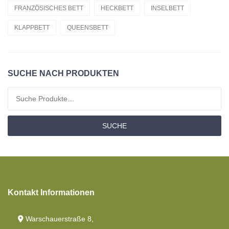
Material
FRANZÖSISCHES BETT
HECKBETT
INSELBETT
KLAPPBETT
QUEENSBETT
Matratzen
Bettdecken
Toppers Matratzen
SUCHE NACH PRODUKTEN
Angebotspaket
Suchen nach:
Moltons
SUCHE
Spannbettlaken
Kontakt Informationen
Warschauerstraße 8,