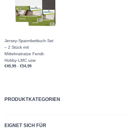
Jersey-Spannbetttuch-Set
– 2 Stück mit
Mittelmatratze Fendt-
Hobby-LMC usw
€
49,99
€
54,99
Preisspanne: €49,99 bis €54,99
–
PRODUKTKATEGORIEN
Einzelbetten
EIGNET SICH FÜR
Kissen