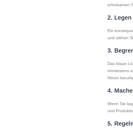
erholsamen S
2.
Legen 
Ein konsequen
und stehen Si
3.
Begren
Das blaue Lic
mindestens ei
Hören beruhi
4.
Mache
Wenn Sie tag
und Produktiv
5.
Regelm