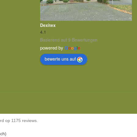
Dexitex
4.1
Basierend auf 9 Bewertungen
powered by
G
o
o
g
l
e
bewerte uns auf
rd op 1175 reviews.
sch
)