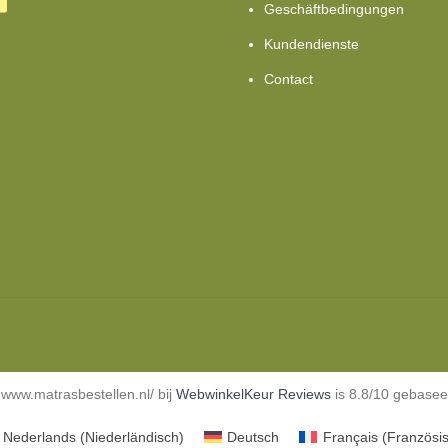
Geschäftbedingungen
Kundendienste
Contact
www.matrasbestellen.nl/ bij
WebwinkelKeur Reviews
is 8.8/10 gebasee
Nederlands
(
Niederländisch
)
Deutsch
Français
(
Französi