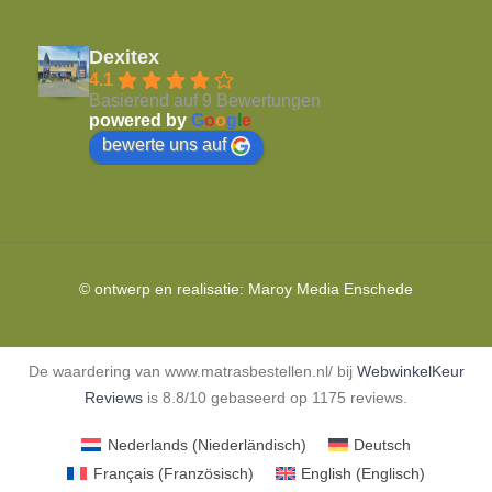
Dexitex
4.1
Basierend auf 9 Bewertungen
powered by
G
o
o
g
l
e
bewerte uns auf
© ontwerp en realisatie:
Maroy Media
Enschede
De waardering van www.matrasbestellen.nl/ bij
WebwinkelKeur
Reviews
is 8.8/10 gebaseerd op 1175 reviews.
Nederlands
(
Niederländisch
)
Deutsch
Français
(
Französisch
)
English
(
Englisch
)