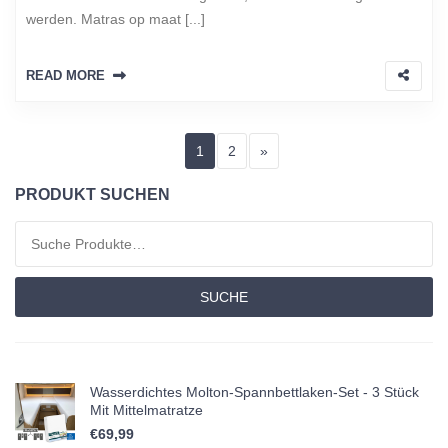
werden. Matras op maat [...]
READ MORE
Seitennummerierung der Bei
Page
Page
Next page
1
2
»
PRODUKT SUCHEN
Suchen nach:
SUCHE
Wasserdichtes Molton-Spannbettlaken-Set - 3 Stück
Mit Mittelmatratze
€
69,99