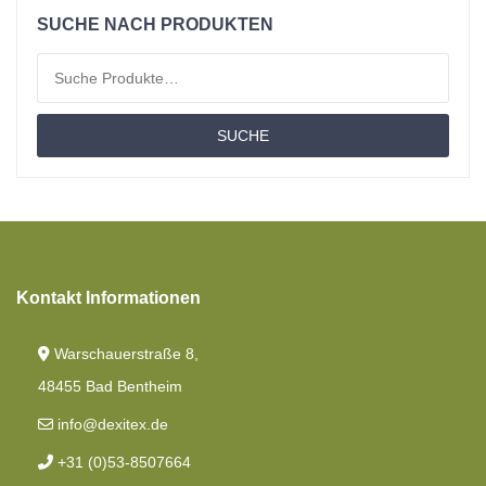
Kissen
SUCHE NACH PRODUKTEN
Material
Suchen nach:
Matratzen
SUCHE
Bettdecken
Toppers Matratzen
Topper Geteilt
Topper Flach
Kontakt Informationen
Angebotspaket
Warschauerstraße 8,
Moltons
48455 Bad Bentheim
Spannbettlaken
info@dexitex.de
+31 (0)53-8507664