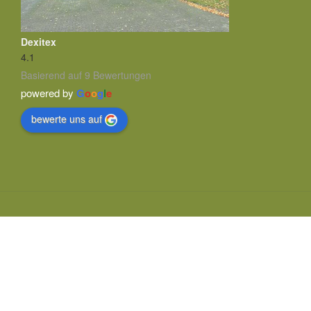
Dexitex
4.1
Basierend auf 9 Bewertungen
powered by
G
o
o
g
l
e
bewerte uns auf
© ontwerp en realisatie:
Maroy Media
Enschede
Deutsch
Français
(
Französisch
)