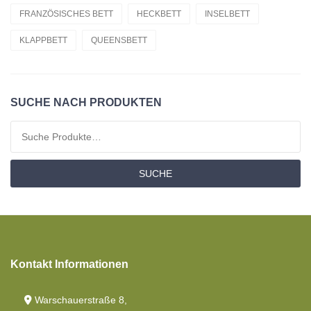
Material
FRANZÖSISCHES BETT
HECKBETT
INSELBETT
KLAPPBETT
QUEENSBETT
Matratzen
Bettdecken
Toppers Matratzen
SUCHE NACH PRODUKTEN
Angebotspaket
Suchen nach:
Moltons
SUCHE
Spannbettlaken
Kontakt Informationen
Warschauerstraße 8,