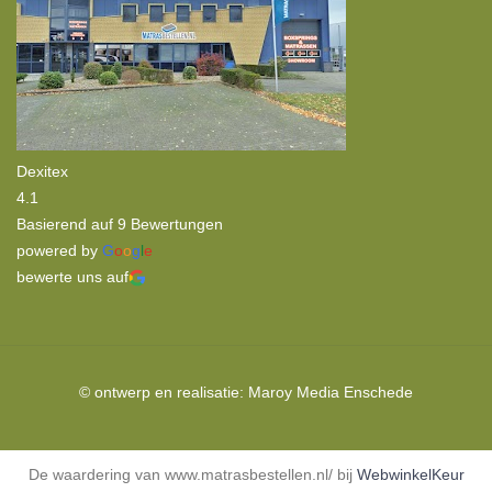
Dexitex
4.1
Basierend auf 9 Bewertungen
powered by
G
o
o
g
l
e
bewerte uns auf
© ontwerp en realisatie:
Maroy Media
Enschede
De waardering van www.matrasbestellen.nl/ bij
WebwinkelKeur