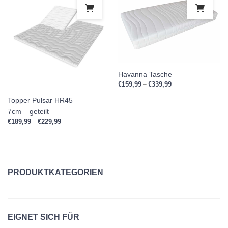
Dieses Produkt weist mehrere Variante
Dies
Havanna Tasche
€
159,99
€
339,99
Preisspanne: €159,9
–
Topper Pulsar HR45 –
7cm – geteilt
€
189,99
€
229,99
Preisspanne: €189,99 bis €229,99
–
PRODUKTKATEGORIEN
Einzelbetten
EIGNET SICH FÜR
Kissen