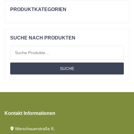
PRODUKTKATEGORIEN
Einzelbetten
Kissen
SUCHE NACH PRODUKTEN
Material
Suchen nach:
Matratzen
SUCHE
Bettdecken
Toppers Matratzen
Topper Geteilt
Topper Flach
Kontakt Informationen
Angebotspaket
Warschauerstraße 8,
Moltons