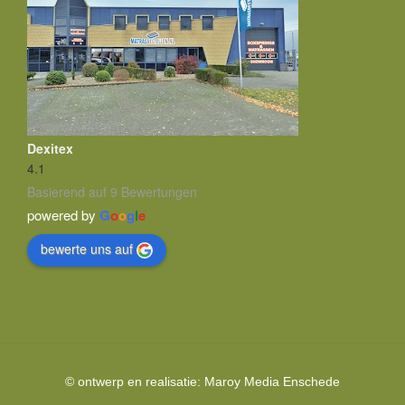
Dexitex
4.1
Basierend auf 9 Bewertungen
powered by
G
o
o
g
l
e
bewerte uns auf
© ontwerp en realisatie:
Maroy Media
Enschede