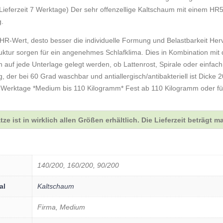
Lieferzeit 7 Werktage) Der sehr offenzellige Kaltschaum mit einem HR
g.
HR-Wert, desto besser die individuelle Formung und Belastbarkeit Her
ruktur sorgen für ein angenehmes Schlafklima. Dies in Kombination mit
 auf jede Unterlage gelegt werden, ob Lattenrost, Spirale oder einfach 
der bei 60 Grad waschbar und antiallergisch/antibakteriell ist Dicke 20
-7 Werktage *Medium bis 110 Kilogramm* Fest ab 110 Kilogramm oder fü
ze ist in wirklich allen Größen erhältlich. Die Lieferzeit beträgt ma
140/200, 160/200, 90/200
al
Kaltschaum
Firma, Medium