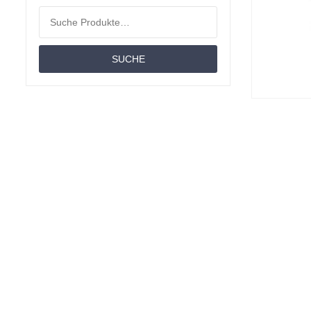
Material
Suchen nach:
Matratzen
SUCHE
Taschenfederkernmatratze
Baby- Und Kleinkindmatratzen
Polyether-Matratze
Bettdecken
Toppers Matratzen
Angebotspaket
Moltons
Spannbettlaken