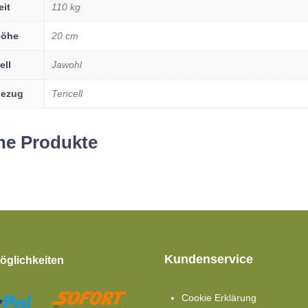
eit
110 kg
höhe
20 cm
ell
Jawohl
bezug
Tencell
he Produkte
Kundenservice
glichkeiten
Cookie Erklärung