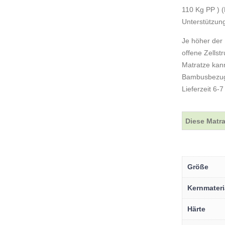
110 Kg PP ) (
Unterstützun
Je höher der 
offene Zellst
Matratze kann
Bambusbezug, 
Lieferzeit 6
Diese Matrat
Größe
Kernmateri
Härte