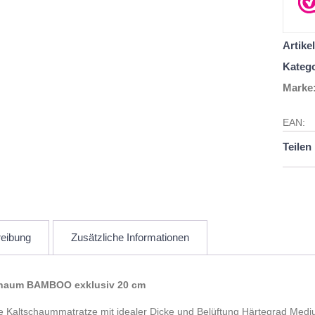
Artik
Katego
Marke
EAN:
Teilen 
eibung
Zusätzliche Informationen
chaum BAMBOO exklusiv 20 cm
e Kaltschaummatratze mit idealer Dicke und Belüftung Härtegrad Mediu