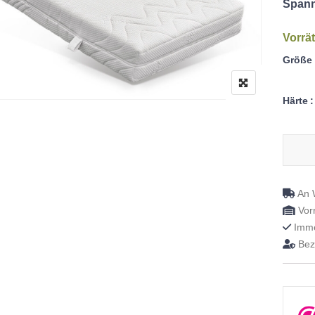
Spann
Vorrät
Größe
Härte
Hr 55 
An W
Vorr
Imme
Beza