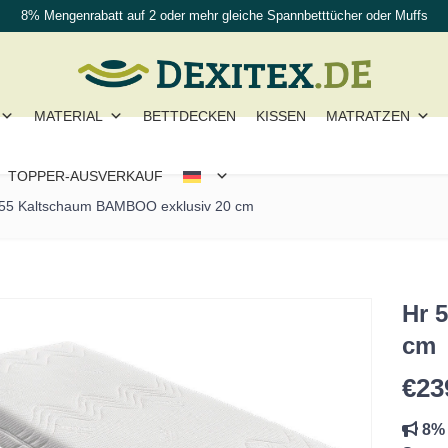
8% Mengenrabatt auf 2 oder mehr gleiche Spannbetttücher oder Muffs
MATERIAL
BETTDECKEN
KISSEN
MATRATZEN
TOPPER-AUSVERKAUF
 55 Kaltschaum BAMBOO exklusiv 20 cm
Hr 
cm
€
23
8% 