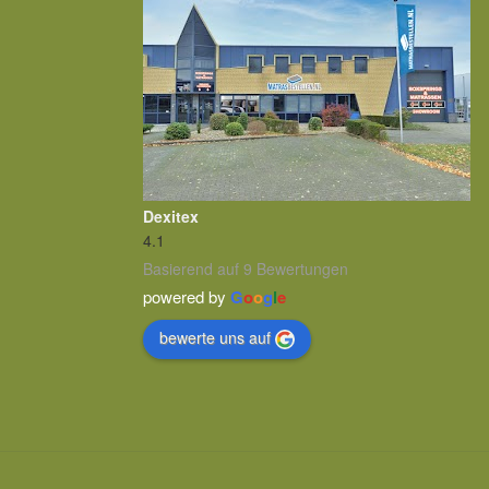
Dexitex
4.1
Basierend auf 9 Bewertungen
powered by
G
o
o
g
l
e
bewerte uns auf