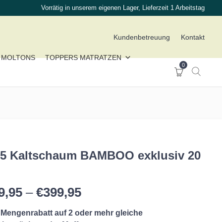
Vorrätig in unserem eigenen Lager, Lieferzeit 1 Arbeitstag
Kundenbetreuung
Kontakt
MOLTONS
TOPPERS MATRATZEN
0
55 Kaltschaum BAMBOO exklusiv 20
Preisspanne: €239,95 bi
9,95
–
€
399,95
Mengenrabatt auf 2 oder mehr gleiche