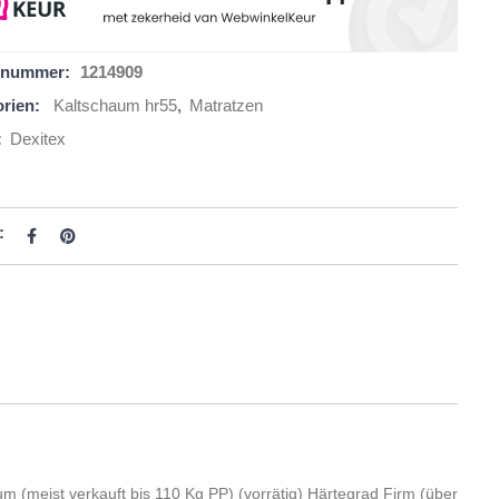
elnummer:
1214909
rien:
Kaltschaum hr55
,
Matratzen
:
Dexitex
:
m (meist verkauft bis 110 Kg PP) (vorrätig) Härtegrad Firm (über