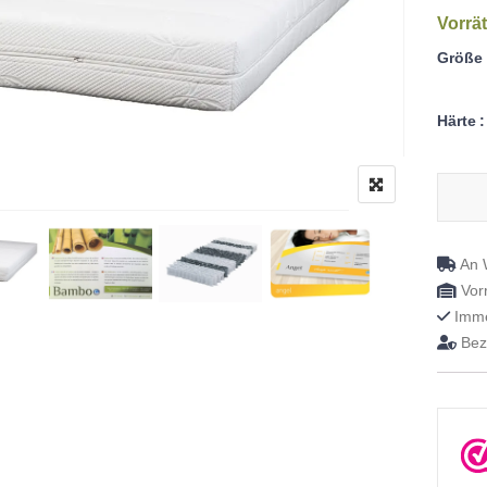
Vorrät
Größe
Härte
Angel 
An W
Vorr
Imme
Beza