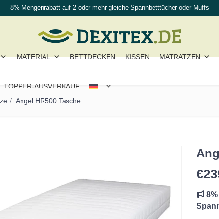
8% Mengenrabatt auf 2 oder mehr gleiche Spannbetttücher oder Muffs
MATERIAL
BETTDECKEN
KISSEN
MATRATZEN
TOPPER-AUSVERKAUF
tze
Angel HR500 Tasche
Ang
€
23
8% 
Spann