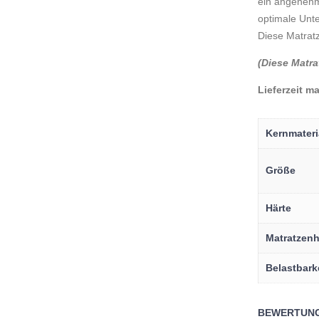
ein angenehm 
optimale Unte
Diese Matratz
(Diese Matra
Lieferzeit m
Kernmateri
Größe
Härte
Matratzen
Belastbark
BEWERTUN