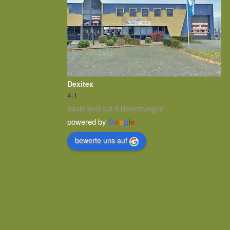
Dexitex
4.1
Basierend auf 9 Bewertungen
powered by
G
o
o
g
l
e
bewerte uns auf