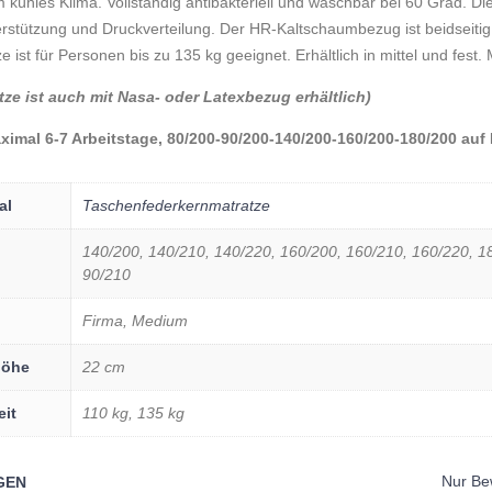
kühles Klima. Vollständig antibakteriell und waschbar bei 60 Grad. D
rstützung und Druckverteilung. Der HR-Kaltschaumbezug ist beidseitig
e ist für Personen bis zu 135 kg geeignet. Erhältlich in mittel und fest.
tze ist auch mit Nasa- oder Latexbezug erhältlich)
aximal 6-7 Arbeitstage, 80/200-90/200-140/200-160/200-180/200 auf
al
Taschenfederkernmatratze
140/200, 140/210, 140/220, 160/200, 160/210, 160/220, 18
90/210
Firma, Medium
höhe
22 cm
eit
110 kg, 135 kg
Nur Be
GEN