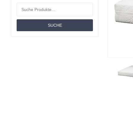
Material
Suchen nach:
Matratzen
SUCHE
Taschenfederkernmatratze
Baby- Und Kleinkindmatratzen
Polyether-Matratze
Bettdecken
Toppers Matratzen
Angebotspaket
Moltons
Spannbettlaken