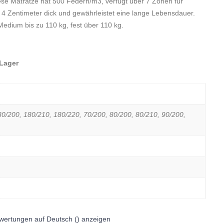
iese Matratze hat 500 Federn/m3, verfügt über 7 Zonen für
 4 Zentimeter dick und gewährleistet eine lange Lebensdauer.
 Medium bis zu 110 kg, fest über 110 kg.
 Lager
0/200, 180/210, 180/220, 70/200, 80/200, 80/210, 90/200,
wertungen auf Deutsch () anzeigen