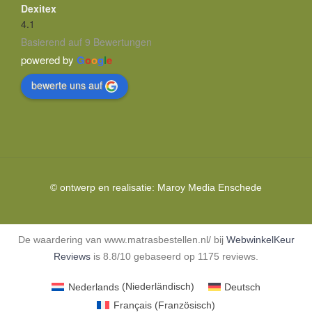
Dexitex
4.1
Basierend auf 9 Bewertungen
powered by
G
o
o
g
l
e
bewerte uns auf
© ontwerp en realisatie:
Maroy Media
Enschede
De waardering van www.matrasbestellen.nl/ bij
WebwinkelKeur
Reviews
is 8.8/10 gebaseerd op 1175 reviews.
Nederlands
(
Niederländisch
)
Deutsch
Français
(
Französisch
)