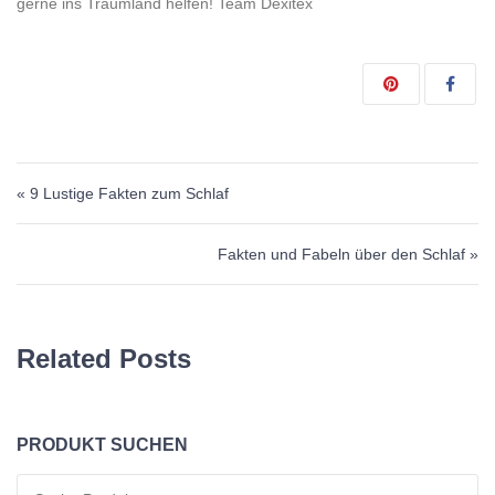
gerne ins Traumland helfen! Team Dexitex
Beitragsnavigation
« 9 Lustige Fakten zum Schlaf
Fakten und Fabeln über den Schlaf »
Related Posts
PRODUKT SUCHEN
Suchen nach: