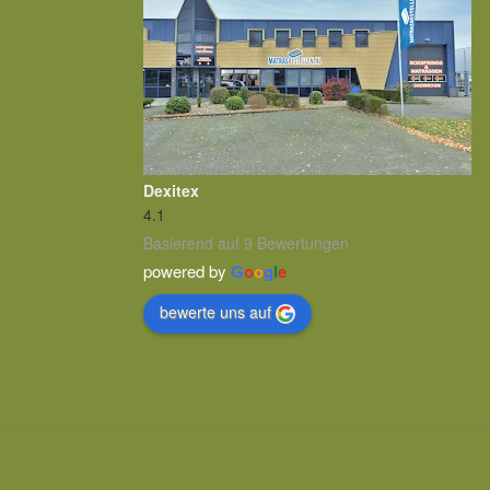
Dexitex
4.1
Basierend auf 9 Bewertungen
powered by
G
o
o
g
l
e
bewerte uns auf