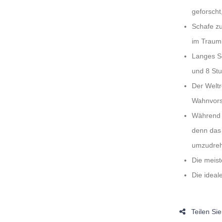
geforscht
Schafe zu
im Trauml
Langes Sc
und 8 Stu
Der Weltr
Wahnvorst
Während
denn das 
umzudrehe
Die meis
Die ideal