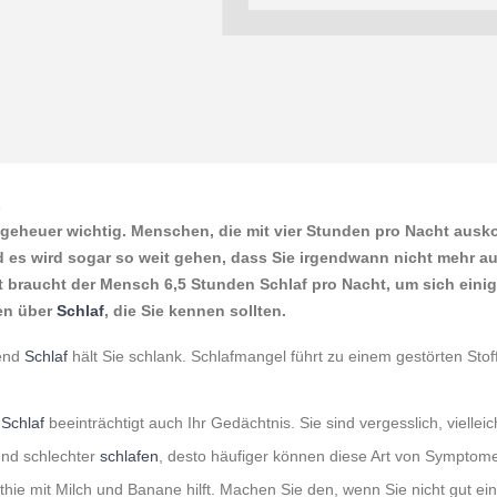
1
ngeheuer wichtig. Menschen, die mit vier Stunden pro Nacht aus
 es wird sogar so weit gehen, dass Sie irgendwann nicht mehr a
t braucht der Mensch 6,5 Stunden Schlaf pro Nacht, um sich eini
ten über
Schlaf
, die Sie kennen sollten.
end
Schlaf
hält Sie schlank. Schlafmangel führt zu einem gestörten Sto
.
g
Schlaf
beeinträchtigt auch Ihr Gedächtnis. Sie sind vergesslich, vielleic
und schlechter
schlafen
, desto häufiger können diese Art von Symptome
hie mit Milch und Banane hilft. Machen Sie den, wenn Sie nicht gut ei