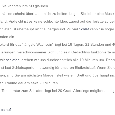
, Sie könnten ihm SO glauben.
 zählen scheint überhaupt nicht zu helfen. Legen Sie lieber eine Musik
and. Vielleicht ist es keine schlechte Idee, zuerst auf die Toilette zu ge
hlafen ist überhaupt nicht supergesund. Zu viel
Schlaf
kann Sie sogar
nden ein.
ekord für das “längste Wachsein” liegt bei 18 Tagen, 21 Stunden und 4
ellungen, verschwommener Sicht und sein Gedächtnis funktionierte ni
 wir
schlafen
, drehen wir uns durchschnittlich alle 10 Minuten um. Das
ist laut Schlafexperten notwendig für unseren Blutkreislauf. Wenn Sie 
n, sind Sie am nächsten Morgen steif wie ein Brett und überhaupt nic
ten Träume dauern etwa 20 Minuten.
e Temperatur zum Schlafen liegt bei 20 Grad. Allerdings möglichst bei ge