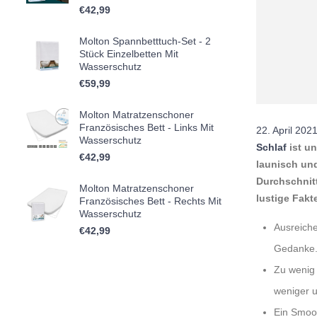
€
42,99
Molton Spannbetttuch-Set - 2
Stück Einzelbetten Mit
Wasserschutz
€
59,99
Molton Matratzenschoner
Französisches Bett - Links Mit
22. April 202
Wasserschutz
Schlaf
ist u
€
42,99
launisch und
Durchschnit
Molton Matratzenschoner
lustige Fak
Französisches Bett - Rechts Mit
Wasserschutz
Ausreich
€
42,99
Gedanke
Zu weni
weniger 
Ein Smoot