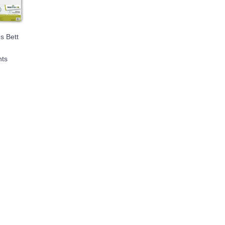
s Bett
hts
Preisspanne: €114,99 bis €118,99