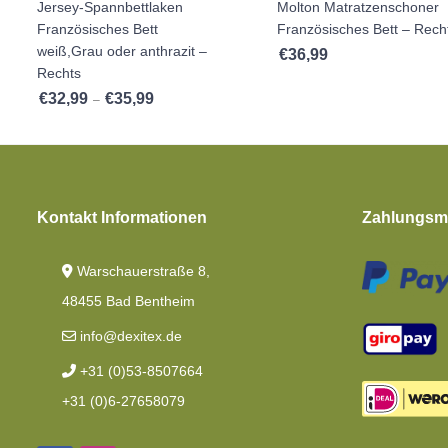
Jersey-Spannbettlaken
Molton Matratzenschoner
Französisches Bett
Französisches Bett – Rech
weiß,Grau oder anthrazit –
€
36,99
Rechts
€
32,99
€
35,99
Preisspanne: €32,99 bis €35,99
–
Kontakt Informationen
Zahlungsmö
Warschauerstraße 8,
48455 Bad Bentheim
info@dexitex.de
+31 (0)53-8507664
+31 (0)6-27658079