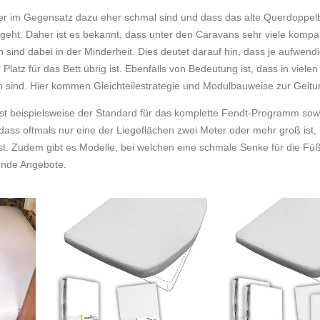
 aber im Gegensatz dazu eher schmal sind und dass das alte Querdoppel
 geht. Daher ist es bekannt, dass unter den Caravans sehr viele kompa
 sind dabei in der Minderheit. Dies deutet darauf hin, dass je aufwend
Platz für das Bett übrig ist. Ebenfalls von Bedeutung ist, dass in viele
n sind. Hier kommen Gleichteilestrategie und Modulbauweise zur Geltu
ist beispielsweise der Standard für das komplette Fendt-Programm sowi
dass oftmals nur eine der Liegeflächen zwei Meter oder mehr groß ist,
st. Zudem gibt es Modelle, bei welchen eine schmale Senke für die Fü
ende Angebote.