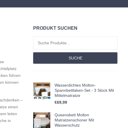
PRODUKT SUCHEN
Suchen nach:
SUCHE
ese
hlafplatz
cken führen
zen können
Wasserdichtes Molton-
Spannbettlaken-Set - 3 Stück Mit
Mittelmatratze
nachdenken –
€
69,99
atze einen
tem leiten
Queensbett Molton
Matratzenschoner Mit
che in
Wasserschutz