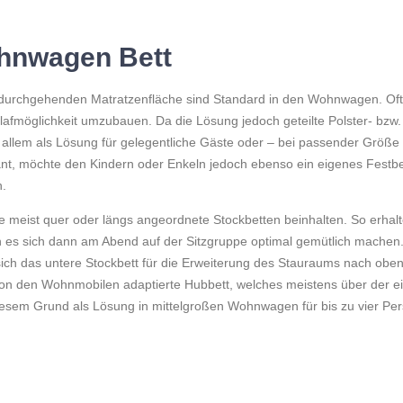
ohnwagen Bett
 durchgehenden Matratzenfläche sind Standard in den Wohnwagen. Oft
hlafmöglichkeit umzubauen. Da die Lösung jedoch geteilte Polster- bzw.
 allem als Lösung für gelegentliche Gäste oder – bei passender Größe 
t, möchte den Kindern oder Enkeln jedoch ebenso ein eigenes Festbe
n.
e meist quer oder längs angeordnete Stockbetten beinhalten. So erhal
 es sich dann am Abend auf der Sitzgruppe optimal gemütlich machen.
 sich das untere Stockbett für die Erweiterung des Stauraums nach obe
s von den Wohnmobilen adaptierte Hubbett, welches meistens über der e
s diesem Grund als Lösung in mittelgroßen Wohnwagen für bis zu vier Pe