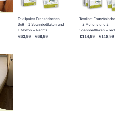
Textilpaket Französisches
Textilset Französische
Bett – 1 Spannbettlaken und
– 2 Moltons und 2
1 Molton – Rechts
Spannbettlaken – rec
€
63,99
€
68,99
€
114,99
€
118,99
Preisspanne: €63,99 bis €68,99
–
–
ne: €33,99 bis €35,99