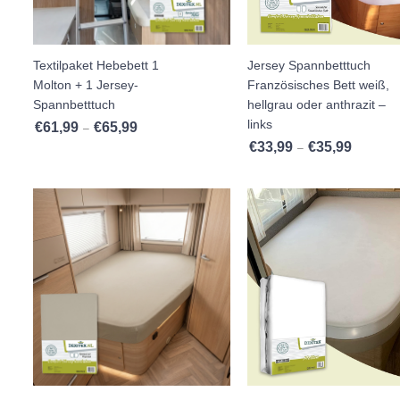
Textilpaket Hebebett 1
Jersey Spannbetttuch
Molton + 1 Jersey-
Französisches Bett weiß,
Spannbetttuch
hellgrau oder anthrazit –
links
€
61,99
€
65,99
Preisspanne: €61,99 bis €65,99
–
€
33,99
€
35,99
Preisspan
–