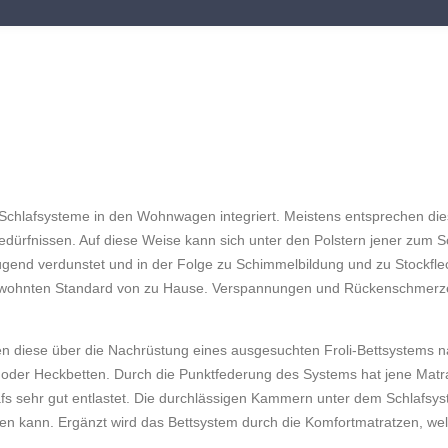
 Schlafsysteme in den Wohnwagen integriert. Meistens entsprechen di
ürfnissen. Auf diese Weise kann sich unter den Polstern jener zum Sc
ügend verdunstet und in der Folge zu Schimmelbildung und zu Stockfle
m gewohnten Standard von zu Hause. Verspannungen und Rückenschmer
n diese über die Nachrüstung eines ausgesuchten Froli-Bettsystems 
ug- oder Heckbetten. Durch die Punktfederung des Systems hat jene Matr
fs sehr gut entlastet. Die durchlässigen Kammern unter dem Schlafsys
ten kann. Ergänzt wird das Bettsystem durch die Komfortmatratzen, wel