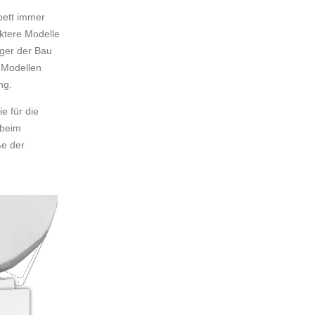
bett immer
ktere Modelle
iger der Bau
n Modellen
ng.
e für die
 beim
ße der