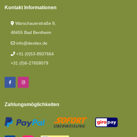
Moltons
Kontakt Informationen
Spannbettlaken
Warschauerstraße 8,
Französisches Bett
48455 Bad Bentheim
Hubbett
info@dexitex.de
Spannbetttuch Französisches Bett
+31 (0)53-8507664
Längsbett
+31 (0)6-27658079
Textil Queensbett
Wohnwagen-Einzelbetten
Zahlungsmöglichkeiten