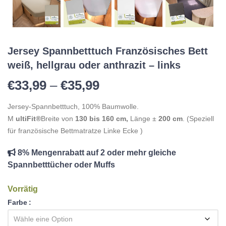
Jersey Spannbetttuch Französisches Bett
weiß, hellgrau oder anthrazit – links
Preisspanne: €33,99 b
€
33,99
–
€
35,99
Jersey-Spannbetttuch, 100% Baumwolle.
M
ultiFit®
Breite von
130 bis 160 cm,
Länge ±
200 cm
. (Speziell
für französische Bettmatratze Linke Ecke )
8% Mengenrabatt auf 2 oder mehr gleiche
Spannbetttücher oder Muffs
Vorrätig
Farbe