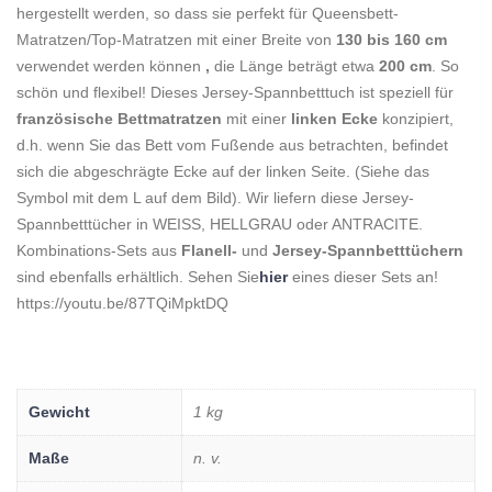
hergestellt werden, so dass sie perfekt für Queensbett-
Matratzen/Top-Matratzen mit einer Breite von
130 bis 160 cm
verwendet werden können
,
die Länge beträgt etwa
200 cm
. So
schön und flexibel! Dieses Jersey-Spannbetttuch ist speziell für
französische Bettmatratzen
mit einer
linken Ecke
konzipiert,
d.h. wenn Sie das Bett vom Fußende aus betrachten, befindet
sich die abgeschrägte Ecke auf der linken Seite. (Siehe das
Symbol mit dem L auf dem Bild). Wir liefern diese Jersey-
Spannbetttücher in WEISS, HELLGRAU oder ANTRACITE.
Kombinations-Sets aus
Flanell-
und
Jersey-Spannbetttüchern
sind ebenfalls erhältlich. Sehen Sie
hier
eines dieser Sets an!
https://youtu.be/87TQiMpktDQ
Gewicht
1 kg
Maße
n. v.