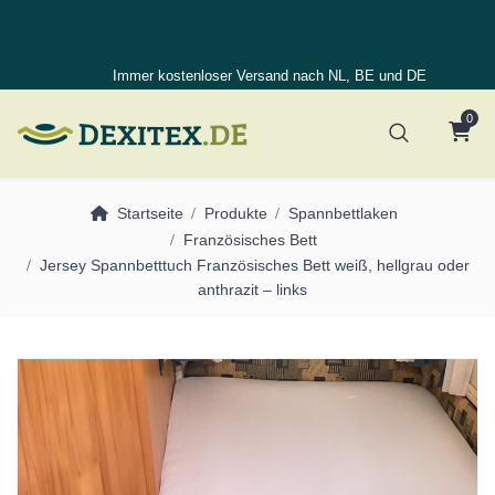
Immer kostenloser Versand nach NL, BE und DE
0
Startseite
Produkte
Spannbettlaken
Französisches Bett
Jersey Spannbetttuch Französisches Bett weiß, hellgrau oder
anthrazit – links