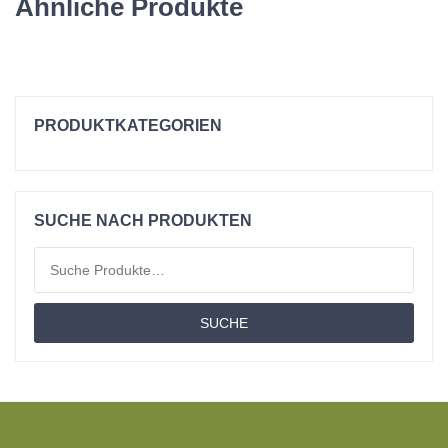
Ähnliche Produkte
PRODUKTKATEGORIEN
Einzelbetten
Kissen
SUCHE NACH PRODUKTEN
Material
Suchen nach:
Matratzen
SUCHE
Bettdecken
Toppers Matratzen
Angebotspaket