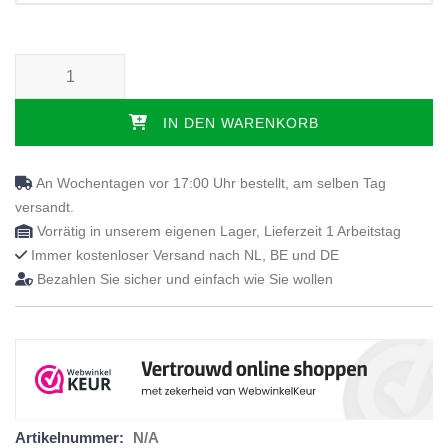
Jersey Spannbetttuch Französisches Bett weiß, hellgrau oder anthraz
IN DEN WARENKORB
An Wochentagen vor 17:00 Uhr bestellt, am selben Tag
versandt.
Vorrätig in unserem eigenen Lager, Lieferzeit 1 Arbeitstag
Immer kostenloser Versand nach NL, BE und DE
Bezahlen Sie sicher und einfach wie Sie wollen
Artikelnummer:
N/A