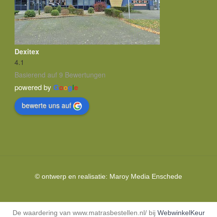
Dexitex
4.1
Basierend auf 9 Bewertungen
powered by
G
o
o
g
l
e
bewerte uns auf
© ontwerp en realisatie:
Maroy Media
Enschede
De waardering van www.matrasbestellen.nl/ bij
WebwinkelKeur