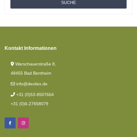
SUCHE
Bettdecken
Toppers Matratzen
Angebotspaket
Moltons
Kontakt Informationen
Spannbettlaken
Warschauerstraße 8,
Französisches Bett
48455 Bad Bentheim
Hubbett
info@dexitex.de
Spannbetttuch Französisches Bett
+31 (0)53-8507664
Längsbett
+31 (0)6-27658079
Textil Queensbett
Wohnwagen-Einzelbetten