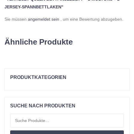
JERSEY-SPANNBETTLAKEN"
Sie müssen
angemeldet sein
, um eine Bewertung abzugeben.
Ähnliche Produkte
PRODUKTKATEGORIEN
Einzelbetten
Kissen
SUCHE NACH PRODUKTEN
Material
Suchen nach:
Matratzen