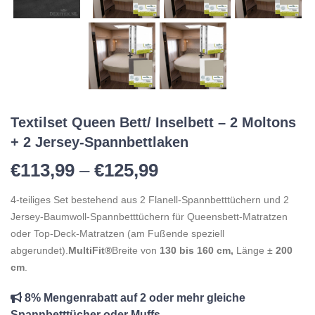
Textilset Queen Bett/ Inselbett – 2 Moltons
+ 2 Jersey-Spannbettlaken
Preisspanne: €113,
€
113,99
–
€
125,99
4-teiliges Set bestehend aus 2 Flanell-Spannbetttüchern und 2
Jersey-Baumwoll-Spannbetttüchern für Queensbett-Matratzen
oder Top-Deck-Matratzen (am Fußende speziell
abgerundet).
MultiFit®
Breite von
130 bis 160 cm,
Länge ±
200
cm
.
8% Mengenrabatt auf 2 oder mehr gleiche
Spannbetttücher oder Muffs