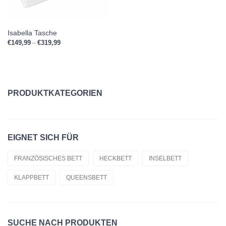
Isabella Tasche
€
149,99
€
319,99
Preisspanne: €149,99 bis €319,99
–
PRODUKTKATEGORIEN
Einzelbetten
EIGNET SICH FÜR
Kissen
Material
FRANZÖSISCHES BETT
HECKBETT
INSELBETT
KLAPPBETT
QUEENSBETT
Matratzen
Bettdecken
Toppers Matratzen
SUCHE NACH PRODUKTEN