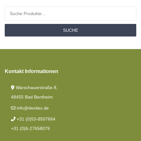
Angebotspaket
Suchen nach:
Moltons
SUCHE
Spannbettlaken
Kontakt Informationen
Warschauerstraße 8,
48455 Bad Bentheim
info@dexitex.de
+31 (0)53-8507664
+31 (0)6-27658079