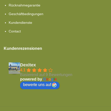
Rücknahmegarantie
Geschäftbedingungen
Kundendienste
Contact
Kundenrezensionen
Dexitex
4.1
Basierend auf 9 Bewertungen
powered by
G
o
o
g
l
e
bewerte uns auf